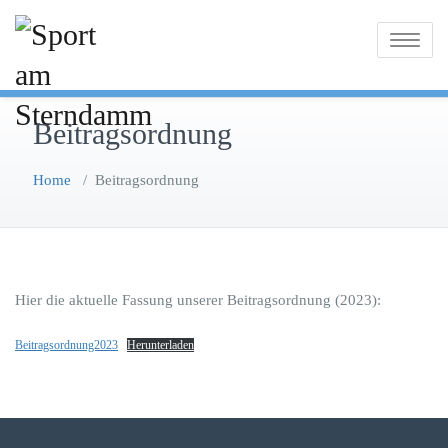
Skip
to
Toggle na
content
Beitragsordnung
Home
/
Beitragsordnung
Hier die aktuelle Fassung unserer Beitragsordnung (2023):
Beitragsordnung2023
Herunterladen