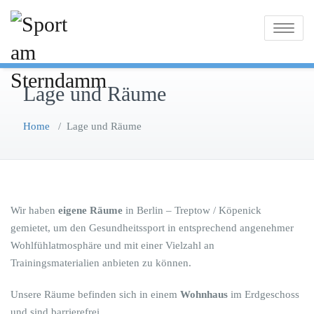
Skip
to
Toggle na
content
Lage und Räume
Home
/
Lage und Räume
Wir haben
eigene Räume
in Berlin – Treptow / Köpenick
gemietet, um den Gesundheitssport in entsprechend angenehmer
Wohlfühlatmosphäre und mit einer Vielzahl an
Trainingsmaterialien anbieten zu können.
Unsere Räume befinden sich in einem
Wohnhaus
im Erdgeschoss
und sind barrierefrei.