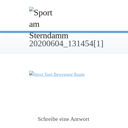
Skip
to
content
20200604_131454[1]
Schreibe eine Antwort